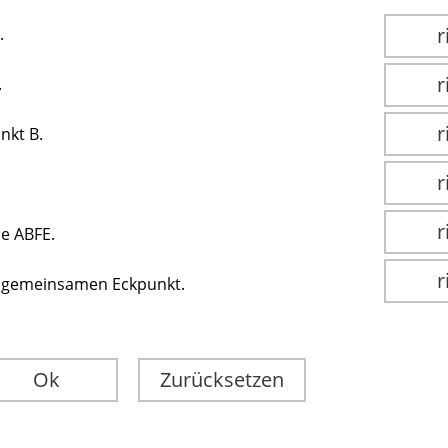
r
.
r
.
r
nkt B.
r
r
he ABFE.
r
 gemeinsamen Eckpunkt.
Ok
Zurücksetzen