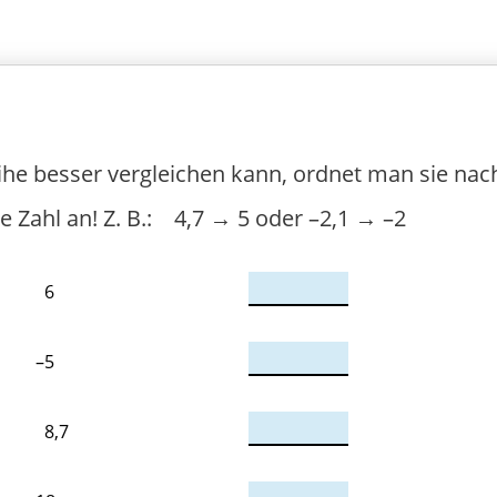
he besser vergleichen kann, ordnet man sie na
e Zahl an! Z. B.: 4,7 → 5 oder –2,1 → –2
6
–5
8,7