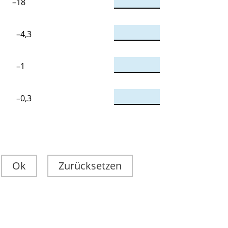
–18
–4,3
–1
–0,3
Ok
Zurücksetzen